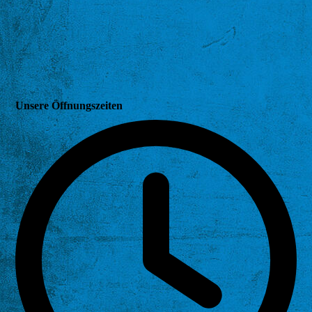
Unsere Öffnungszeiten